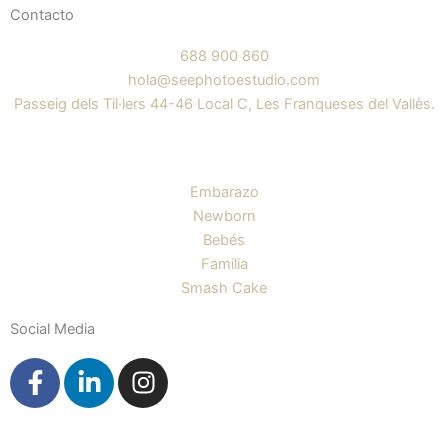
Contacto
688 900 860
hola@seephotoestudio.com
Passeig dels Til·lers 44-46 Local C, Les Franqueses del Vallès.
Embarazo
Newborn
Bebés
Familia
Smash Cake
Social Media
F
L
I
a
i
n
c
n
s
e
k
t