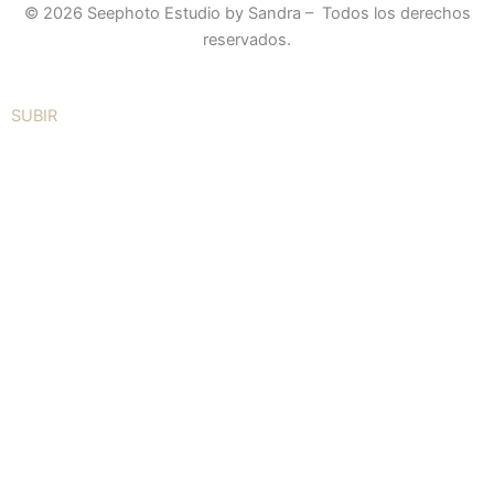
© 2026 Seephoto Estudio by Sandra – Todos los derechos
b
e
a
reservados.
o
d
g
o
i
r
k
n
a
SUBIR
-
-
m
f
i
n