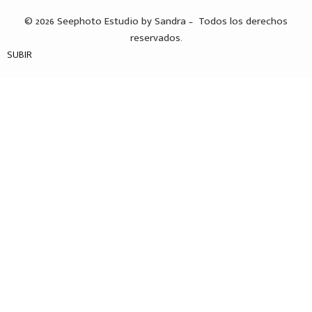
o
d
g
© 2026 Seephoto Estudio by Sandra – Todos los derechos
o
i
r
k
n
a
reservados.
-
-
m
SUBIR
f
i
n