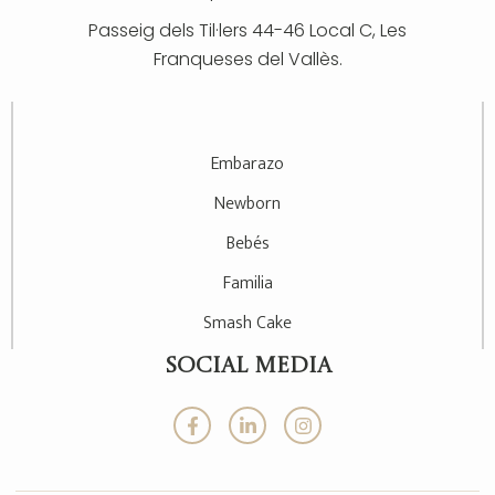
Passeig dels Til·lers 44-46 Local C, Les
Franqueses del Vallès.
Embarazo
Newborn
Bebés
Familia
Smash Cake
SOCIAL MEDIA
F
L
I
a
i
n
c
n
s
e
k
t
b
e
a