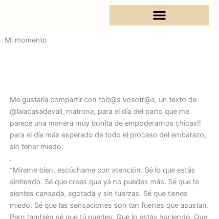
Ir
al
contenido
Mi momento
Me gustaría compartir con
tod@s
vosotr@s
, un texto de
@laiacasadevall_matrona, para el día del parto que me
parece una manera muy bonita de empoderarnos chicas!
!
para
el día más esperado de todo el proceso del embarazo,
sin tener miedo.⠀⠀⠀⠀⠀⠀⠀⠀⠀
.
⠀⠀⠀⠀⠀⠀⠀⠀⠀
“Mírame bien, escúchame con atención. Sé lo que estás
sintiendo. Sé que crees que ya no puedes más. Sé que te
sientes cansada, agotada y sin fuerzas. Sé que tienes
miedo. Sé que las sensaciones son tan fuertes que asustan.
Pero también sé que tú puedes. Que lo estás haciendo. Que