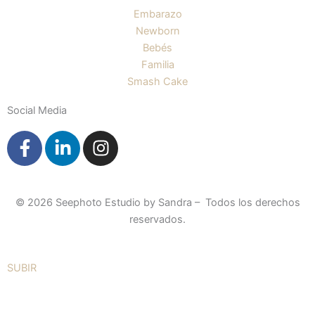
Embarazo
Newborn
Bebés
Familia
Smash Cake
Social Media
F
L
I
a
i
n
c
n
s
e
k
t
© 2026 Seephoto Estudio by Sandra – Todos los derechos
b
e
a
reservados.
o
d
g
o
i
r
k
n
a
SUBIR
-
-
m
f
i
n