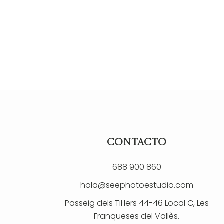
CONTACTO
688 900 860
hola@seephotoestudio.com
Passeig dels Til·lers 44-46 Local C, Les
Franqueses del Vallès.