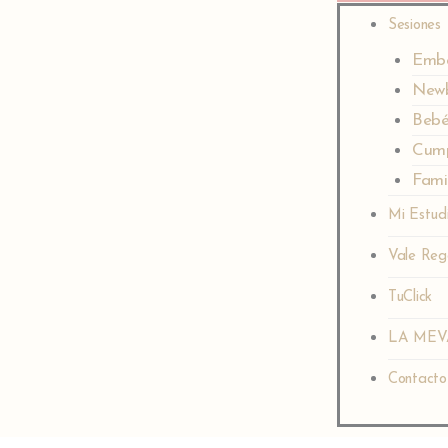
Sesiones
Emb
New
Beb
Cump
Famil
Mi Estud
Vale Reg
TuClick
LA MEV
Contacto