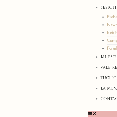
Ir
Sesion
al
contenido
Emba
Newb
Bebé
Cump
Famil
Mi Est
Vale R
TuClic
LA MEV
Conta