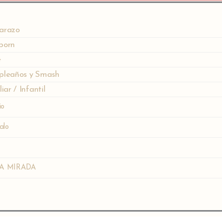
arazo
born
é
leaños y Smash
iar / Infantil
io
alo
A MIRADA