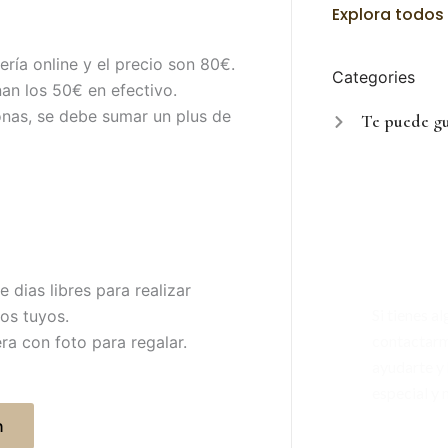
Explora todos 
ería online y el precio son
80€
.
Categories
nan los
50€
en efectivo.
onas, se debe sumar un plus de
Te puede gu
¿Tiene
pregun
dias libres para realizar
Si tienes a
los tuyos.
contactarm
a con foto para regalar.
ayudarte y 
especial y
n
688 9