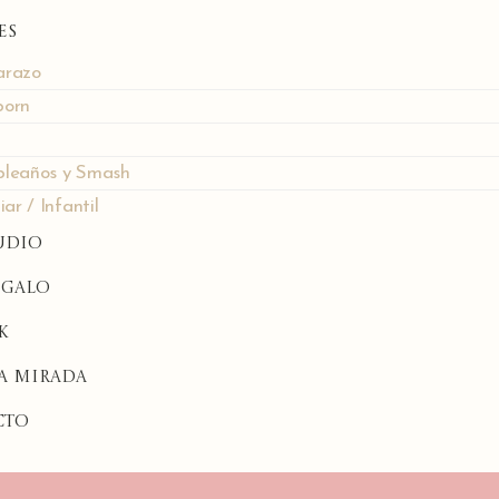
es
razo
orn
leaños y Smash
iar / Infantil
udio
egalo
k
A MIRADA
cto