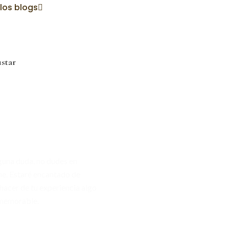
los blogs
star
s alguna
ta?
lguna duda, no dudes en
e. Estaré encantado de
hacer de tu experiencia algo
 memorable.
00 860