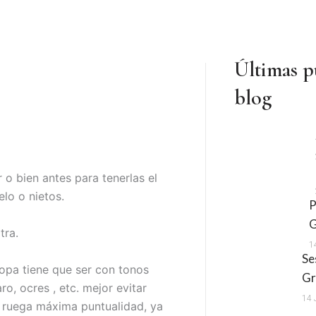
Últimas p
blog
o bien antes para tenerlas el
elo o nietos.
P
G
tra.
1
Se
opa tiene que ser con tonos
Gr
aro, ocres
,
etc. mejor evitar
14 
 ruega máxima puntualidad, ya