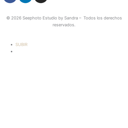
c
n
s
e
k
t
© 2026 Seephoto Estudio by Sandra – Todos los derechos
b
e
a
reservados.
o
d
g
o
i
r
k
n
a
SUBIR
-
-
m
f
i
n