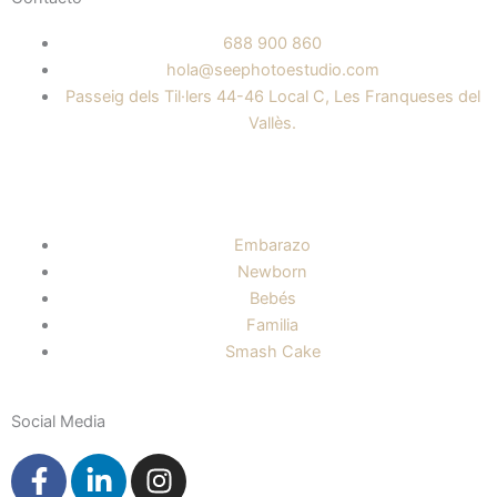
688 900 860
hola@seephotoestudio.com
Passeig dels Til·lers 44-46 Local C, Les Franqueses del
Vallès.
Embarazo
Newborn
Bebés
Familia
Smash Cake
Social Media
F
L
I
a
i
n